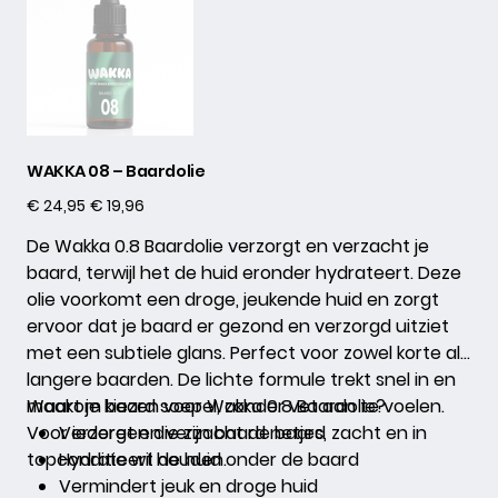
WAKKA 08 – Baardolie
Originele
Verkoopprijs
€ 24,95
€ 19,96
prijs
De Wakka 0.8 Baardolie verzorgt en verzacht je
baard, terwijl het de huid eronder hydrateert. Deze
olie voorkomt een droge, jeukende huid en zorgt
ervoor dat je baard er gezond en verzorgd uitziet
met een subtiele glans. Perfect voor zowel korte als
langere baarden. De lichte formule trekt snel in en
maakt je baard soepel, zonder vet aan te voelen.
Waarom kiezen voor Wakka 0.8 Baardolie?
Voor iedereen die zijn baard netjes, zacht en in
Verzorgt en verzacht de baard
topconditie wil houden.
Hydrateert de huid onder de baard
Vermindert jeuk en droge huid