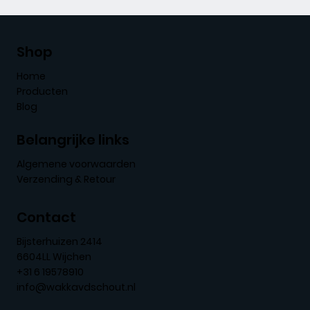
Shop
Home
Producten
Blog
Belangrijke links
Algemene voorwaarden
Verzending & Retour
Contact
Bijsterhuizen 2414
6604LL Wijchen
+31 6 19578910
info@wakkavdschout.nl