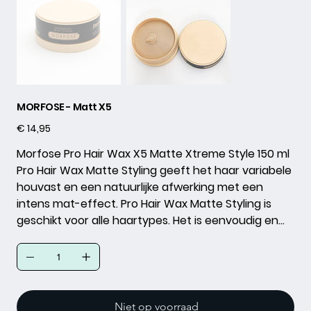
MORFOSE - Matt X5
Prijs
€ 14,95
Morfose Pro Hair Wax X5 Matte Xtreme Style 150 ml
Pro Hair Wax Matte Styling geeft het haar variabele
houvast en een natuurlijke afwerking met een
intens mat-effect. Pro Hair Wax Matte Styling is
geschikt voor alle haartypes. Het is eenvoudig en
snel uitwasbaar en laat geen resten achter.
Niet op voorraad