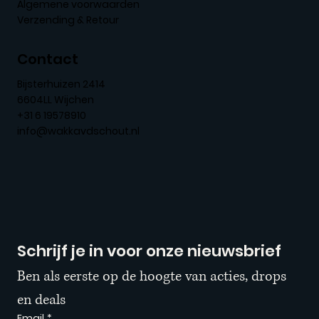
Algemene voorwaarden
Verzending & Retour
Contact
Bijsterhuizen 2414
6604LL Wijchen
+31 6 19578910
info@wakkavdschout.nl
Schrijf je in voor onze nieuwsbrief
Ben als eerste op de hoogte van acties, drops 
en deals
Email
*