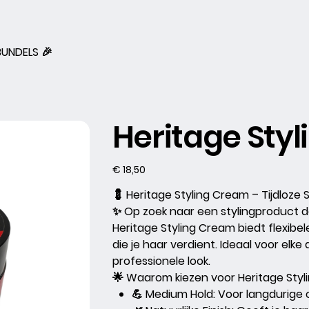
BUNDELS 🎉
Heritage Sty
Prijs
€ 18,50
💈
Heritage Styling Cream – Tijdloze S
✨
Op zoek naar een stylingproduct d
Heritage Styling Cream
biedt flexibel
die je haar verdient. Ideaal voor elk
professionele look.
🌟
Waarom kiezen voor Heritage Sty
💪 Medium Hold:
Voor langdurige c