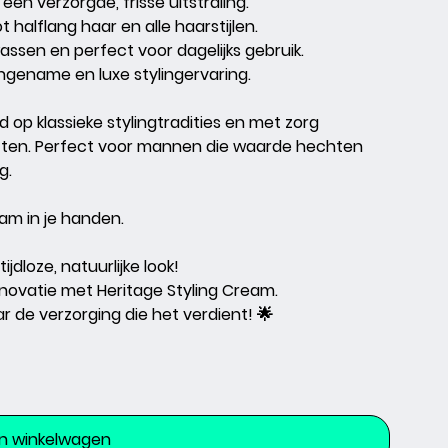
een verzorgde, frisse uitstraling.
 halflang haar en alle haarstijlen.
wassen en perfect voor dagelijks gebruik.
gename en luxe stylingervaring.
d op klassieke stylingtradities en met zorg
en. Perfect voor mannen die waarde hechten
g.
am in je handen.
jdloze, natuurlijke look!
nnovatie met Heritage Styling Cream.
r de verzorging die het verdient!
🌟
In winkelwagen