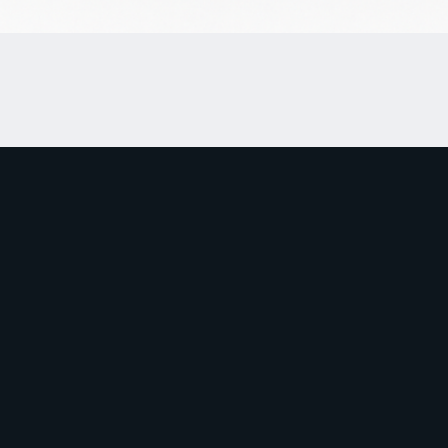
Schrijf je in
Ben als eerste op de
Email
*
info@wakkavdschout.nl
Ja, hou me op de ho