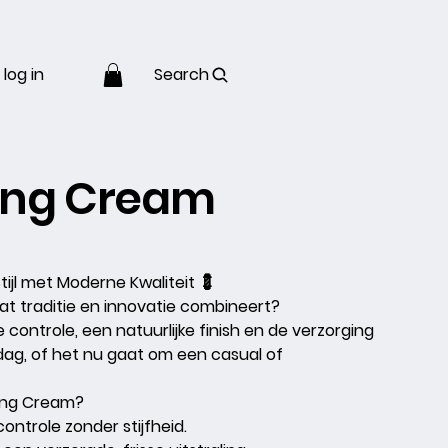
log in
Search
ling Cream
tijl met Moderne Kwaliteit
💈
at traditie en innovatie combineert?
e controle, een natuurlijke finish en de verzorging
e dag, of het nu gaat om een casual of
ling Cream?
ontrole zonder stijfheid.