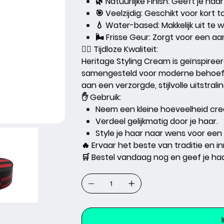
🌿 Natuurlijke Finish:
Geeft je haar 
🎯 Veelzijdig:
Geschikt voor kort tot
💧 Water-based:
Makkelijk uit te 
🌬️ Frisse Geur:
Zorgt voor een aan
💇‍♂️
Tijdloze Kwaliteit:
Heritage Styling Cream
is geïnspireer
samengesteld voor moderne behoeft
aan een verzorgde, stijlvolle uitstralin
✋
Gebruik:
Neem een kleine hoeveelheid cre
Verdeel gelijkmatig door je haar.
Style je haar naar wens voor een ti
🔥
Ervaar het beste van traditie en i
🛒
Bestel vandaag nog en geef je haa