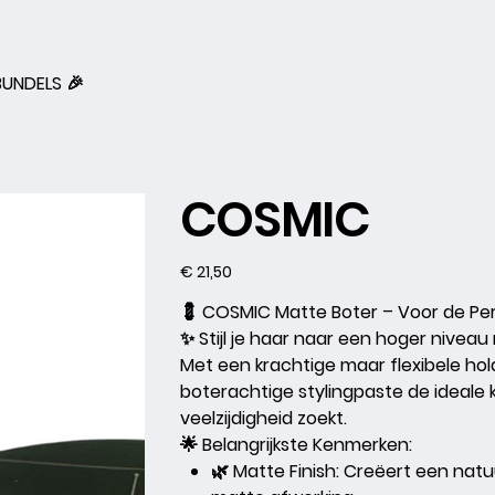
BUNDELS 🎉
COSMIC
Prijs
€ 21,50
💈
COSMIC Matte Boter – Voor de Pe
✨
Stijl je haar naar een hoger nivea
Met een krachtige maar flexibele hold
boterachtige stylingpaste de ideale 
veelzijdigheid zoekt.
🌟
Belangrijkste Kenmerken:
🌿 Matte Finish:
Creëert een natuur