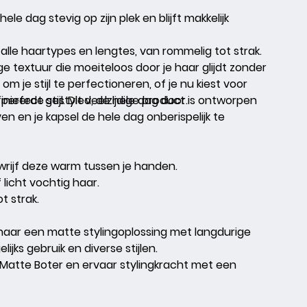
ele dag stevig op zijn plek en blijft makkelijk
alle haartypes en lengtes, van rommelig tot strak.
e textuur die moeiteloos door je haar glijdt zonder
 om je stijl te perfectioneren, of je nu kiest voor
nieerde stijl. Dit veelzijdige product is ontworpen
 perfect gestyled, de hele dag door.
en en je kapsel de hele dag onberispelijk te
wrijf deze warm tussen je handen.
 licht vochtig haar.
t strak.
 naar een matte stylingoplossing met langdurige
lijks gebruik en diverse stijlen.
Matte Boter
en ervaar stylingkracht met een