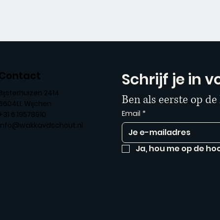
Contact
Schrijf je in
Bijsterhuizen 2414
Ben als eerste op de
6604LL Wijchen
Email
*
+31 6 19578910
info@wakkavdschout.nl
Ja, hou me op de ho