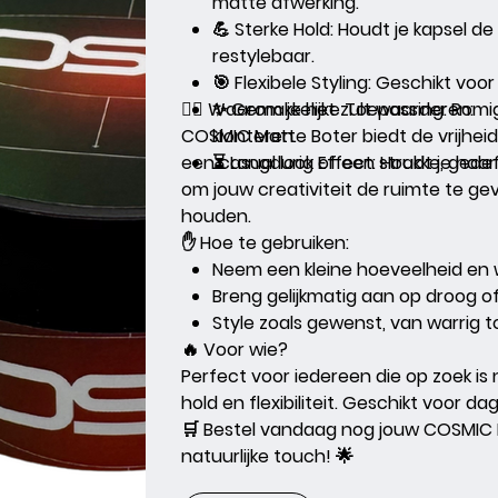
matte afwerking.
💪 Sterke Hold:
Houdt je kapsel de h
restylebaar.
🎯 Flexibele Styling:
Geschikt voor 
💇‍♂️
Waarom je het zult waarderen:
✨ Gemakkelijke Toepassing:
Romig
COSMIC Matte Boter
klonteren.
biedt de vrijheid
een casual look of een strakke, gedefi
⏳ Langdurig Effect:
Houdt je haar
om jouw creativiteit de ruimte te gev
houden.
✋
Hoe te gebruiken:
Neem een kleine hoeveelheid en 
Breng gelijkmatig aan op droog of
Style zoals gewenst, van warrig to
🔥
Voor wie?
Perfect voor iedereen die op zoek is
hold en flexibiliteit. Geschikt voor dage
🛒
Bestel vandaag nog jouw COSMIC 
natuurlijke touch! 🌟