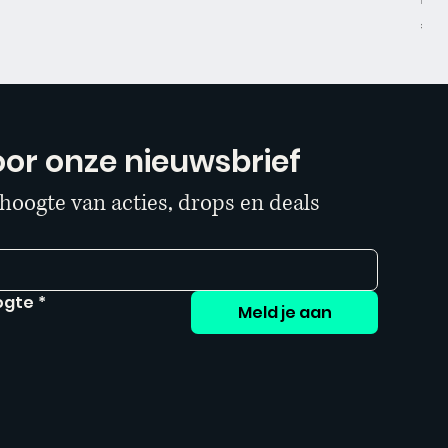
Prij
€ 6
 voor onze nieuwsbrief
 hoogte van acties, drops en deals
ogte
*
Meld je aan