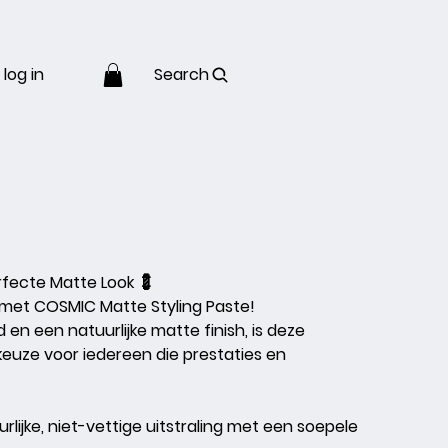
log in
Search
rfecte Matte Look
💈
u met COSMIC Matte Styling Paste!
 en een natuurlijke matte finish, is deze
keuze voor iedereen die prestaties en
lijke, niet-vettige uitstraling met een soepele