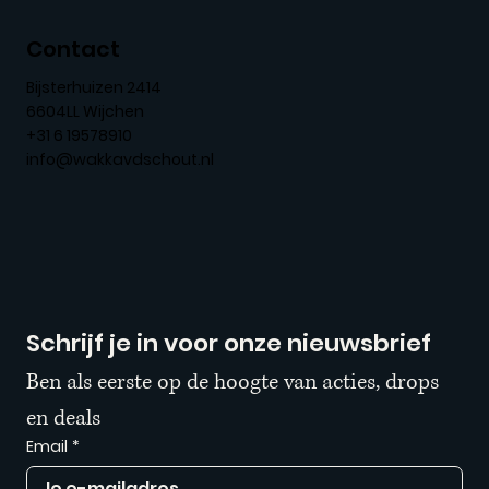
Contact
Bijsterhuizen 2414
6604LL Wijchen
+31 6 19578910
info@wakkavdschout.nl
Schrijf je in voor onze nieuwsbrief
Ben als eerste op de hoogte van acties, drops 
en deals
Email
*