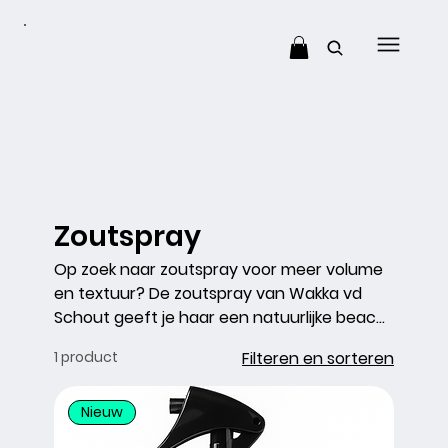
Zoutspray
Op zoek naar zoutspray voor meer volume
en textuur? De zoutspray van Wakka vd
Schout geeft je haar een natuurlijke beach
look met een matte finish. Ideaal voor losse
1 product
Filteren en sorteren
kapsels, messy styles en extra grip tijdens
het stylen. Deze sea salt spray zorgt voor
Nieuw
lichte hold zonder dat je haar hard of
plakkerig wordt. Geschikt voor dagelijks